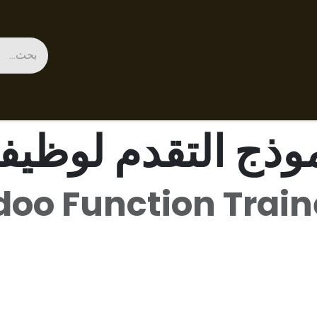
خدمات
معرض مواقع أودو
قصص نجاح
الموعد
من نحن
الم
وذج التقدم لوظيف
oo Function Trai