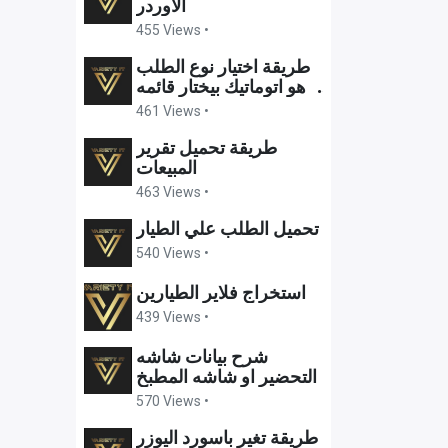
الاوردر
455 Views •
طريقة اختيار نوع الطلب
وهو اتوماتيك بيختار قائمه
الاسعار
461 Views •
طريقة تحميل تقرير
المبيعات
463 Views •
تحميل الطلب علي الطيار
540 Views •
استخراج فلاير الطيارين
439 Views •
شرح بيانات شاشه
التحضير او شاشه المطبخ
570 Views •
طريقة تغير باسورد اليوزر