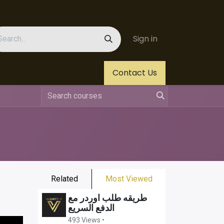
Sign in
Us
Helpdesk
Jobs
Contact Us
Related
Most Viewed
طريقه طلب اوردر مع
الدفع السريع
493 Views •