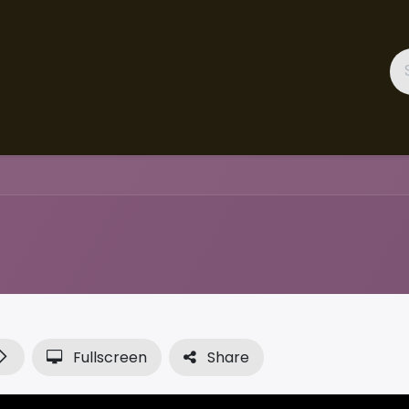
ces
Gallery
Success Stories
Appointment
About 
Fullscreen
Share