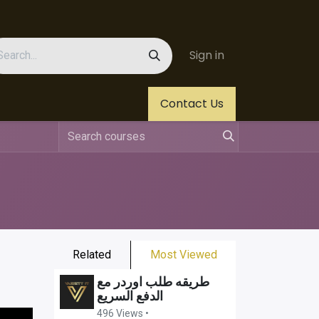
Sign in
Us
Helpdesk
Jobs
Contact Us
Related
Most Viewed
طريقه طلب اوردر مع
الدفع السريع
496 Views •