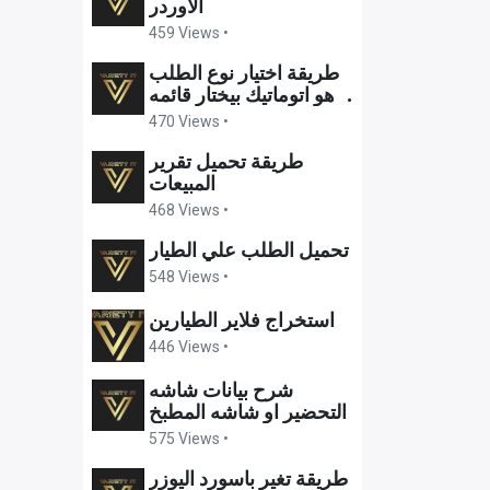
الاوردر
459 Views •
طريقة اختيار نوع الطلب
وهو اتوماتيك بيختار قائمه
الاسعار
470 Views •
طريقة تحميل تقرير
المبيعات
468 Views •
تحميل الطلب علي الطيار
548 Views •
استخراج فلاير الطيارين
446 Views •
شرح بيانات شاشه
التحضير او شاشه المطبخ
575 Views •
طريقة تغير باسورد اليوزر