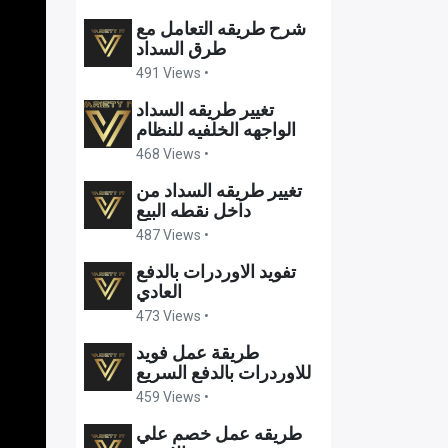
شرح طريقه التعامل مع
طرق السداد
491 Views •
تغيير طريقه السداد
الواجهه الخلفيه للنظام
468 Views •
تغيير طريقه السداد من
داخل نقطه البيع
487 Views •
تفويد الاوردرات بالدفع
العادي
473 Views •
طريقة عمل فويد
للاوردرات بالدفع السريع
459 Views •
طريقه عمل خصم علي